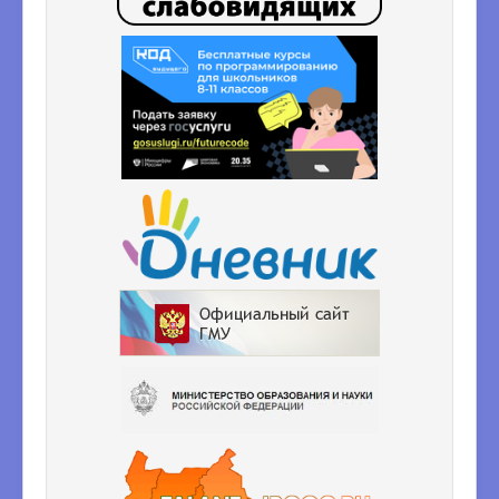
ВсОШ
ШСК
Функциональная грамотность
Наставничество
Финансовая грамотность