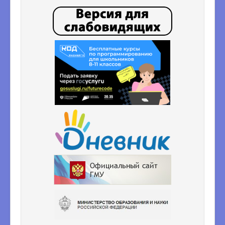
ВсОШ
ШСК
Функциональная грамотность
Наставничество
Финансовая грамотность