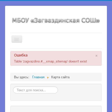
Включить/
выключить
навигацию
Главная страница
×
Ошибка
Сведения об образовательной организации
Table 'zagvazdino.#__xmap_sitemap' doesn't exist
Про школу
Новости
Вы здесь:
Главная
Карта сайта
Карта сайта
Искать
Мероприятия
Коронавирус
Организация питания