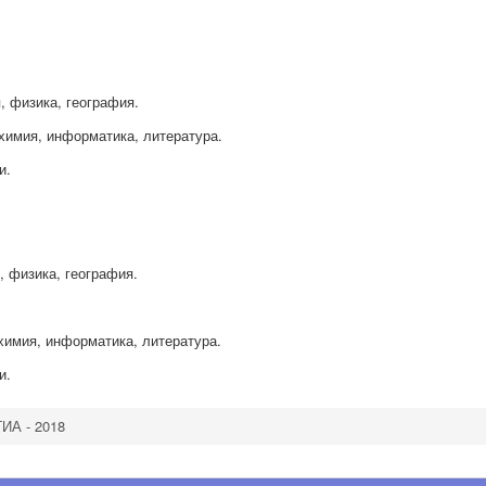
я, физика, география.
 химия, информатика, литература.
и.
я, физика, география.
 химия, информатика, литература.
и.
ГИА - 2018