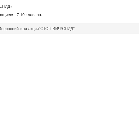
 СПИД».
ющиеся 7-10 классов.
Всероссийская акция"СТОП ВИЧ/СПИД"